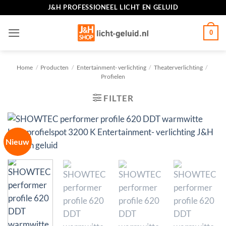
Ga
J&H PROFESSIONEEL LICHT EN GELUID
naar
inhoud
0
Home
/
Producten
/
Entertainment- verlichting
/
Theaterverlichting
/
Profielen
FILTER
Nieuw