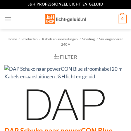
Ga
J&H PROFESSIONEEL LICHT EN GELUID
naar
inhoud
0
Home
/
Producten
/
Kabels en aansluitingen
/
Voeding
/
Verlengsnoeren
240 V
FILTER
DAP Schuko naar powerCON Blue