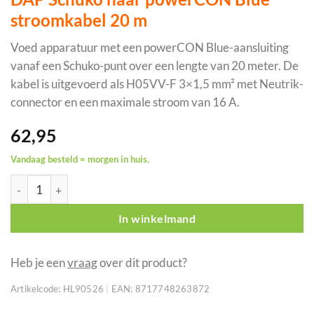
stroomkabel 20 m
Voed apparatuur met een powerCON Blue-aansluiting
vanaf een Schuko-punt over een lengte van 20 meter. De
kabel is uitgevoerd als H05VV-F 3×1,5 mm² met Neutrik-
connector en een maximale stroom van 16 A.
62,95
Vandaag besteld = morgen in huis.
DAP Schuko naar powerCON Blue stroomkabel 20 m aantal
In winkelmand
Heb je een
vraag
over dit product?
Artikelcode:
HL90526
|
EAN:
8717748263872