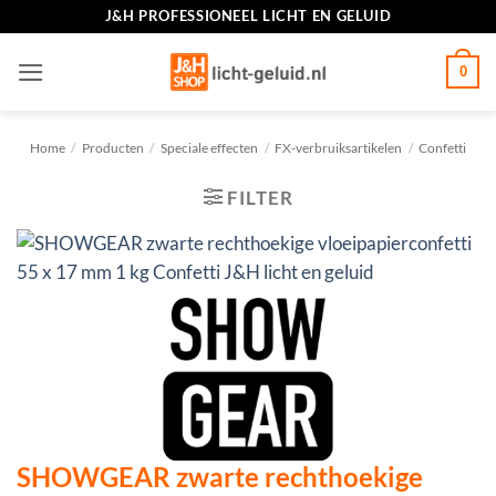
Ga
J&H PROFESSIONEEL LICHT EN GELUID
naar
inhoud
0
Home
/
Producten
/
Speciale effecten
/
FX-verbruiksartikelen
/
Confetti
FILTER
SHOWGEAR zwarte rechthoekige