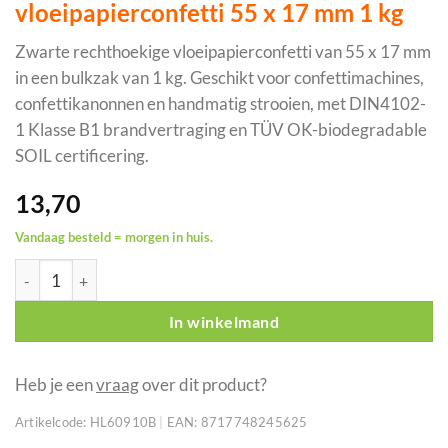
vloeipapierconfetti 55 x 17 mm 1 kg
Zwarte rechthoekige vloeipapierconfetti van 55 x 17 mm
in een bulkzak van 1 kg. Geschikt voor confettimachines,
confettikanonnen en handmatig strooien, met DIN4102-
1 Klasse B1 brandvertraging en TÜV OK-biodegradable
SOIL certificering.
13,70
Vandaag besteld = morgen in huis.
SHOWGEAR zwarte rechthoekige vloeipapierconfetti 55 x 17 mm
In winkelmand
Heb je een
vraag
over dit product?
Artikelcode:
HL60910B
|
EAN:
8717748245625