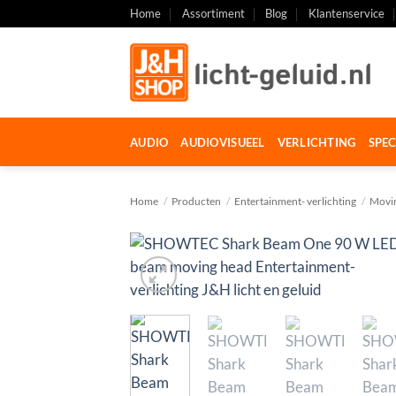
Ga
Home
Assortiment
Blog
Klantenservice
naar
inhoud
AUDIO
AUDIOVISUEEL
VERLICHTING
SPEC
Home
/
Producten
/
Entertainment- verlichting
/
Movin