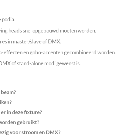
e podia.
ving heads snel opgebouwd moeten worden.
res in master/slave of DMX.
ma-effecten en gobo-accenten gecombineerd worden.
 DMX of stand-alone modi gewenst is.
e beam?
iken?
er in deze fixture?
worden gebruikt?
wezig voor stroom en DMX?