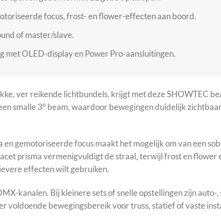
toriseerde focus, frost- en flower-effecten aan boord.
ound of master/slave.
g met OLED-display en Power Pro-aansluitingen.
kke, ver reikende lichtbundels, krijgt met deze SHOWTEC beam
n smalle 3° beam, waardoor bewegingen duidelijk zichtbaar b
a en gemotoriseerde focus maakt het mogelijk om van een sob
acet prisma vermenigvuldigt de straal, terwijl frost en flower
ievere effecten wilt gebruiken.
DMX-kanalen. Bij kleinere sets of snelle opstellingen zijn auto-
er voldoende bewegingsbereik voor truss, statief of vaste insta