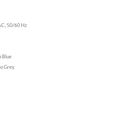
AC, 50/60 Hz
o Blue
ro Grey