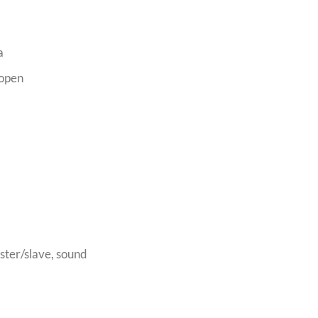
a
 open
ster/slave, sound