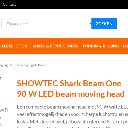
Contact
Producten
ZOEKEN
zoeken
IALE EFFECTEN
KABELS & CONNECTOREN
PODIUM & RIGGING
FL
g Lights
/
Moving Lights Beam
SHOWTEC Shark Beam One
90 W LED beam moving head
Een compacte beam moving head met 90 W witte LED
veel effectmogelijkheden voor scherpe luchtstralen 
looks. Met kleurenwiel, gobowiel, roterend 8-facet p