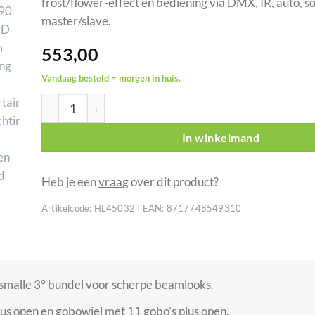
frost/flower-effect en bediening via DMX, IR, auto, s
master/slave.
553,00
Vandaag besteld = morgen in huis.
SHOWTEC Shark Beam One 90 W LED beam moving head
In winkelmand
Heb je een
vraag
over dit product?
Artikelcode:
HL45032
|
EAN:
8717748549310
smalle 3° bundel voor scherpe beamlooks.
us open en gobowiel met 11 gobo’s plus open.