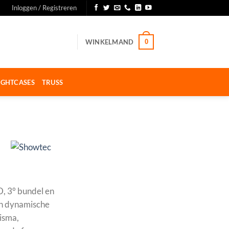
Inloggen / Registreren
WINKELMAND
0
IGHTCASES
TRUSS
, 3° bundel en
en dynamische
risma,