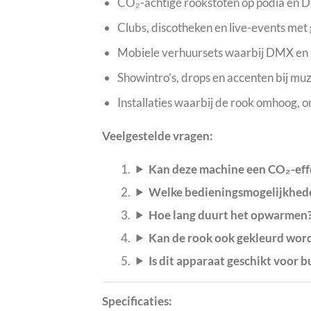
CO₂-achtige rookstoten op podia en D
Clubs, discotheken en live-events met
Mobiele verhuursets waarbij DMX en l
Showintro’s, drops en accenten bij muz
Installaties waarbij de rook omhoog, 
Veelgestelde vragen:
Kan deze machine een CO₂-eff
Welke bedieningsmogelijkhede
Hoe lang duurt het opwarmen
Kan de rook ook gekleurd wor
Is dit apparaat geschikt voor 
Specificaties: