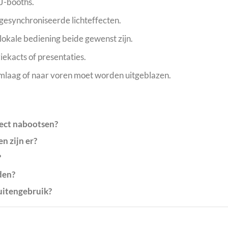
J-booths.
 gesynchroniseerde lichteffecten.
okale bediening beide gewenst zijn.
iekacts of presentaties.
omlaag of naar voren moet worden uitgeblazen.
ect nabootsen?
n zijn er?
?
den?
buitengebruik?