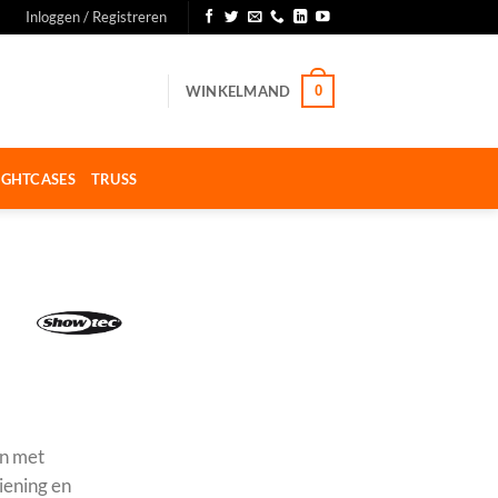
Inloggen / Registreren
WINKELMAND
0
IGHTCASES
TRUSS
en met
iening en