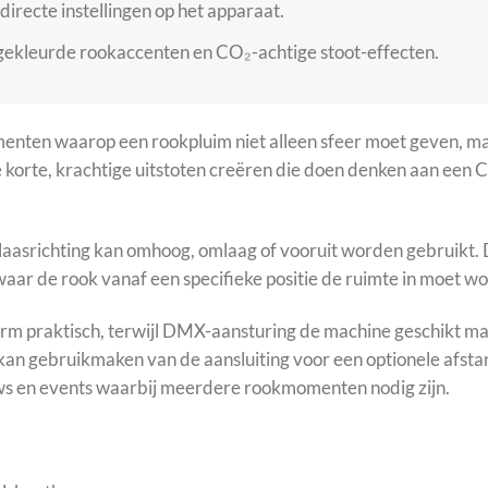
recte instellingen op het apparaat.
ekleurde rookaccenten en CO₂-achtige stoot-effecten.
enten waarop een rookpluim niet alleen sfeer moet geven, ma
e korte, krachtige uitstoten creëren die doen denken aan een 
tblaasrichting kan omhoog, omlaag of vooruit worden gebruikt.
s waar de rook vanaf een specifieke positie de ruimte in moet 
erm praktisch, terwijl DMX-aansturing de machine geschikt ma
, kan gebruikmaken van de aansluiting voor een optionele afs
ows en events waarbij meerdere rookmomenten nodig zijn.