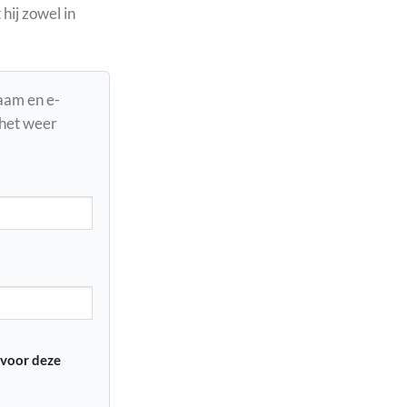
hij zowel in
naam en e-
 het weer
 voor deze