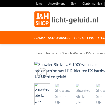
Ga
Home
Assortiment
Blog
Klantenservice
naar
inhoud
AUDIO
AUDIOVISUEEL
VERLICHTING
SPEC
Home
/
Producten
/
Speciale effecten
/
FX-hardware
/