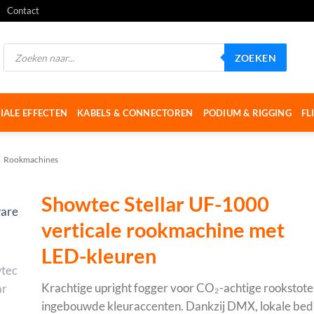
Contact
Producten
ZOEKEN
zoeken
IALE EFFECTEN
KABELS & CONNECTOREN
PODIUM & RIGGING
FL
Rookmachines
Showtec Stellar UF-1000
verticale rookmachine met
LED-kleuren
Krachtige upright fogger voor CO₂-achtige rookstot
ingebouwde kleuraccenten. Dankzij DMX, lokale bed