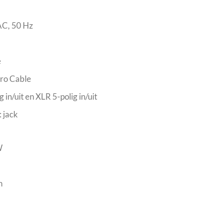
AC, 50 Hz
e
ro Cable
n/uit en XLR 5-polig in/uit
 jack
W
n