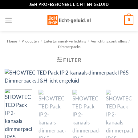
Ga
J&H PROFESSIONEEL LICHT EN GELUID
naar
inhoud
0
Home
/
Producten
/
Entertainment- verlichting
/
Verlichting controllers
/
Dimmerpacks
FILTER