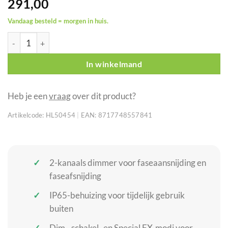
291,00
Vandaag besteld = morgen in huis.
SHOWTEC TED Pack IP 2-kanaals dimmerpack IP65 aantal
In winkelmand
Heb je een
vraag
over dit product?
Artikelcode:
HL50454
|
EAN:
8717748557841
2-kanaals dimmer voor faseaansnijding en
faseafsnijding
IP65-behuizing voor tijdelijk gebruik
buiten
Dim-, schakel- en Special FX-modi voor