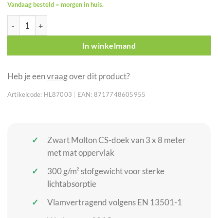
Vandaag besteld = morgen in huis.
WENTEX Molton CS backdrop 300 x 800 cm zwart ongeplooid a
In winkelmand
Heb je een
vraag
over dit product?
Artikelcode:
HL87003
|
EAN:
8717748605955
Zwart Molton CS-doek van 3 x 8 meter
met mat oppervlak
300 g/m² stofgewicht voor sterke
lichtabsorptie
Vlamvertragend volgens EN 13501-1