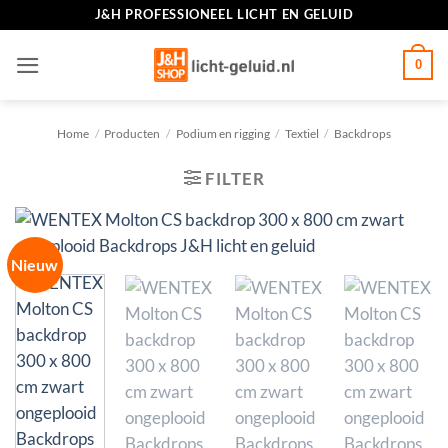
Ga
J&H PROFESSIONEEL LICHT EN GELUID
naar
inhoud
0
Home
/
Producten
/
Podium en rigging
/
Textiel
/
Backdrops
FILTER
Nieuw