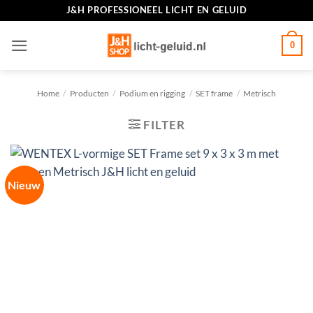
Ga
J&H PROFESSIONEEL LICHT EN GELUID
naar
inhoud
0
Home
/
Producten
/
Podium en rigging
/
SET frame
/
Metrisch
FILTER
Nieuw