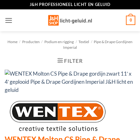
Ga
J&H PROFESSIONEEL LICHT EN GELUID
naar
inhoud
0
Home
/
Producten
/
Podium en rigging
/
Textiel
/
Pipe & Drape Gordijnen
Imperial
FILTER
WENTEX Molton CS Pipe & Drape