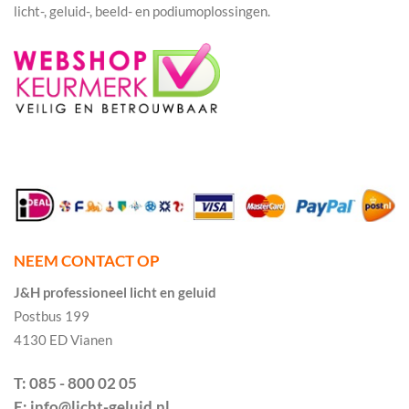
licht-, geluid-, beeld- en podiumoplossingen.
NEEM CONTACT OP
J&H professioneel licht en geluid
Postbus 199
4130 ED Vianen
T: 085 - 800 02 05
E: info@licht-geluid.nl