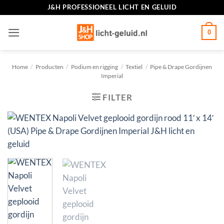
Ga
J&H PROFESSIONEEL LICHT EN GELUID
naar
inhoud
0
Home
/
Producten
/
Podium en rigging
/
Textiel
/
Pipe & Drape Gordijnen
Imperial
FILTER