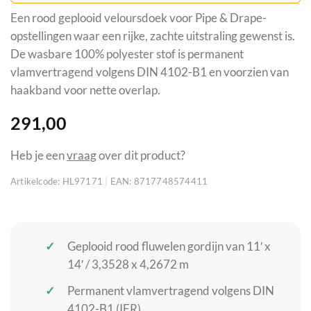
Een rood geplooid veloursdoek voor Pipe & Drape-
opstellingen waar een rijke, zachte uitstraling gewenst is.
De wasbare 100% polyester stof is permanent
vlamvertragend volgens DIN 4102-B1 en voorzien van
haakband voor nette overlap.
291,00
Heb je een
vraag
over dit product?
Artikelcode:
HL97171
|
EAN:
8717748574411
Geplooid rood fluwelen gordijn van 11′ x
14′ / 3,3528 x 4,2672 m
Permanent vlamvertragend volgens DIN
4102-B1 (IFR)