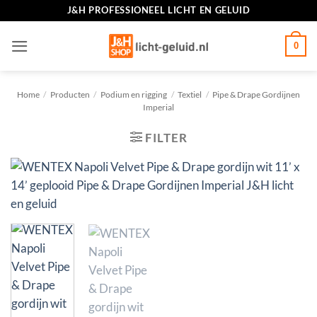
Ga
J&H PROFESSIONEEL LICHT EN GELUID
naar
inhoud
0
Home
/
Producten
/
Podium en rigging
/
Textiel
/
Pipe & Drape Gordijnen
Imperial
FILTER