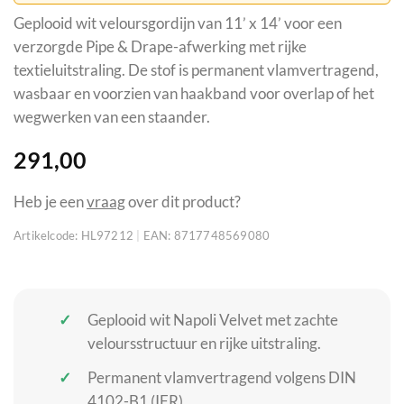
Geplooid wit veloursgordijn van 11’ x 14’ voor een
verzorgde Pipe & Drape-afwerking met rijke
textieluitstraling. De stof is permanent vlamvertragend,
wasbaar en voorzien van haakband voor overlap of het
wegwerken van een staander.
291,00
Heb je een
vraag
over dit product?
Artikelcode:
HL97212
|
EAN:
8717748569080
Geplooid wit Napoli Velvet met zachte
veloursstructuur en rijke uitstraling.
Permanent vlamvertragend volgens DIN
4102-B1 (IFR).