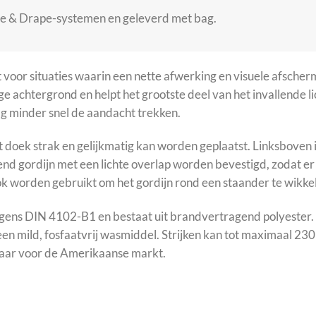
pe & Drape-systemen en geleverd met bag.
t voor situaties waarin een nette afwerking en visuele afscherm
ige achtergrond en helpt het grootste deel van het invallende 
ag minder snel de aandacht trekken.
t doek strak en gelijkmatig kan worden geplaatst. Linksboven
d gordijn met een lichte overlap worden bevestigd, zodat er 
 worden gebruikt om het gordijn rond een staander te wikkel
gens DIN 4102-B1 en bestaat uit brandvertragend polyester. 
en mild, fosfaatvrij wasmiddel. Strijken kan tot maximaal 230
kbaar voor de Amerikaanse markt.