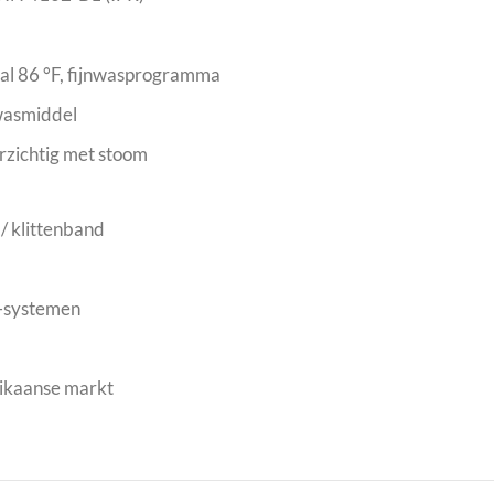
aal 86 °F, fijnwasprogramma
 wasmiddel
orzichtig met stoom
/ klittenband
-systemen
rikaanse markt