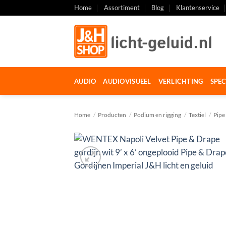
Ga
Home
Assortiment
Blog
Klantenservice
naar
inhoud
AUDIO
AUDIOVISUEEL
VERLICHTING
SPEC
Home
/
Producten
/
Podium en rigging
/
Textiel
/
Pipe