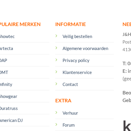
PULAIRE MERKEN
INFORMATIE
NE
J&H 
Showtec
Veilig bestellen
Pos
Artecta
Algemene voorwaarden
413
DAP
Privacy policy
T: 
E: 
DMT
Klantenservice
(ge
nfinity
Contact
Beo
Showgear
Geb
EXTRA
Duratruss
Verhuur
American DJ
Forum