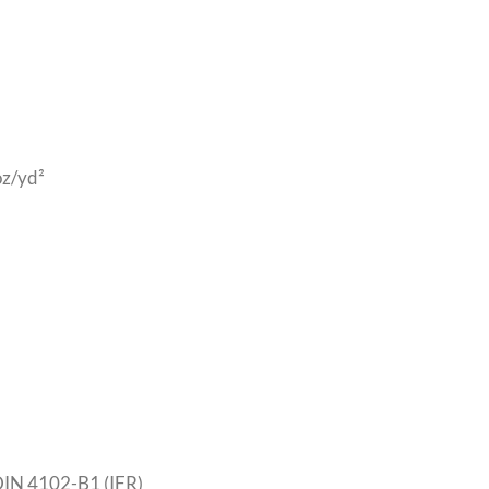
oz/yd²
IN 4102-B1 (IFR)