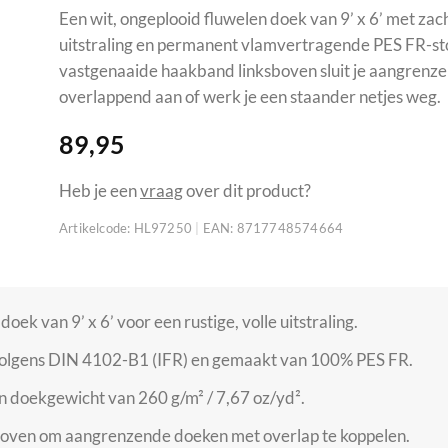
Een wit, ongeplooid fluwelen doek van 9’ x 6’ met zac
uitstraling en permanent vlamvertragende PES FR-sto
vastgenaaide haakband linksboven sluit je aangrenz
overlappend aan of werk je een staander netjes weg.
89,95
Heb je een
vraag
over dit product?
Artikelcode:
HL97250
|
EAN:
8717748574664
oek van 9’ x 6’ voor een rustige, volle uitstraling.
lgens DIN 4102-B1 (IFR) en gemaakt van 100% PES FR.
n doekgewicht van 260 g/m² / 7,67 oz/yd².
boven om aangrenzende doeken met overlap te koppelen.