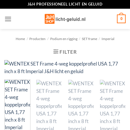
Ga
J&H PROFESSIONEEL LICHT EN GELUID
naar
inhoud
0
Home
/
Producten
/
Podium en rigging
/
SET frame
/
Imperial
FILTER