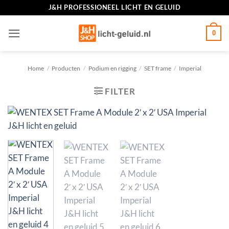
Ga
J&H PROFESSIONEEL LICHT EN GELUID
naar
inhoud
0
Home
/
Producten
/
Podium en rigging
/
SET frame
/
Imperial
FILTER