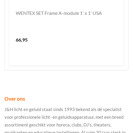
WENTEX SET Frame A-module 1' x 1' USA
66,95
Over ons
J&H licht en geluid staat sinds 1993 bekend als dé specialist
voor professionele licht- en geluidsapparatuur, met een breed
assortiment geschikt voor horeca, clubs, DJ's, theaters,
muzikanten en educatieve instellingen. Al ruim 30 jaar sterk in