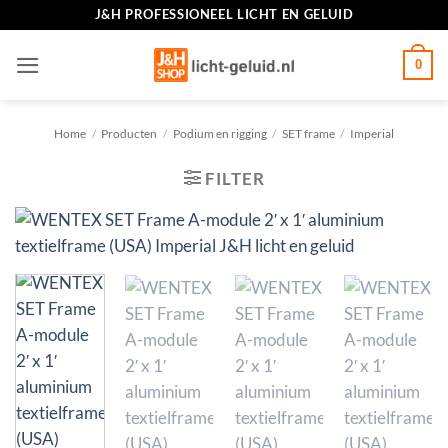
Ga
J&H PROFESSIONEEL LICHT EN GELUID
naar
inhoud
0
Home
/
Producten
/
Podium en rigging
/
SET frame
/
Imperial
FILTER