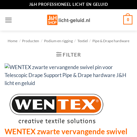
Ga
J&H PROFESSIONEEL LICHT EN GELUID
naar
inhoud
0
Home
/
Producten
/
Podium en rigging
/
Textiel
/
Pipe & Drape hardware
FILTER
WENTEX zwarte vervangende swivel