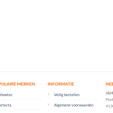
PULAIRE MERKEN
INFORMATIE
NE
J&H 
Showtec
Veilig bestellen
Pos
Artecta
Algemene voorwaarden
413