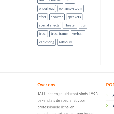
onderhoud
ophangsysteem
sfeer
showtec
speakers
special effects
Theater
tips
truss
truss frame
verhuur
verlichting
zelfbouw
Over ons
PO
J&H licht en geluid staat sinds 1993
bekend als dé specialist voor
professionele licht- en
geluidsapparatuur, met een breed