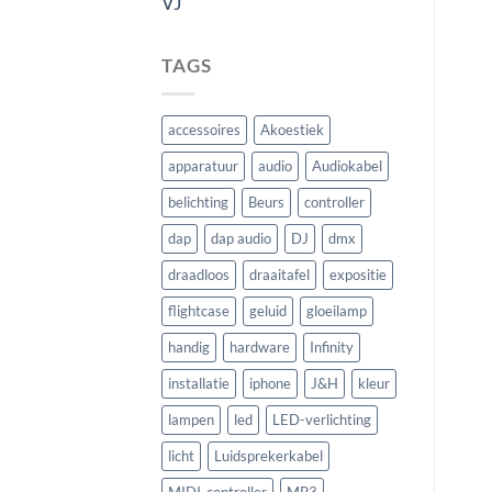
VJ
TAGS
accessoires
Akoestiek
apparatuur
audio
Audiokabel
belichting
Beurs
controller
dap
dap audio
DJ
dmx
draadloos
draaitafel
expositie
flightcase
geluid
gloeilamp
handig
hardware
Infinity
installatie
iphone
J&H
kleur
lampen
led
LED-verlichting
licht
Luidsprekerkabel
MIDI-controller
MP3