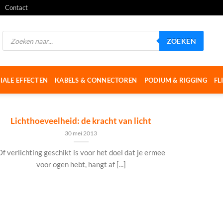
Contact
Producten
ZOEKEN
zoeken
IALE EFFECTEN
KABELS & CONNECTOREN
PODIUM & RIGGING
FL
Lichthoeveelheid: de kracht van licht
30 mei 2013
Of verlichting geschikt is voor het doel dat je ermee
voor ogen hebt, hangt af [...]