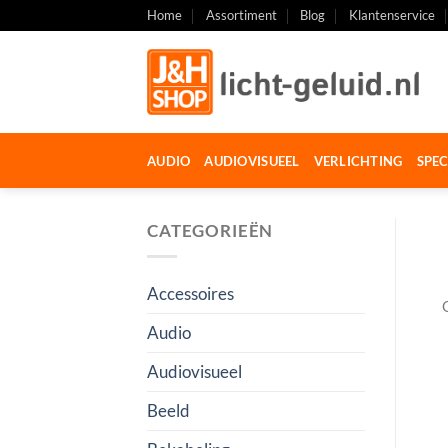
Ga
Home
Assortiment
Blog
Klantenservice
naar
inhoud
AUDIO
AUDIOVISUEEL
VERLICHTING
SPEC
CATEGORIEËN
Accessoires
Audio
Audiovisueel
Beeld