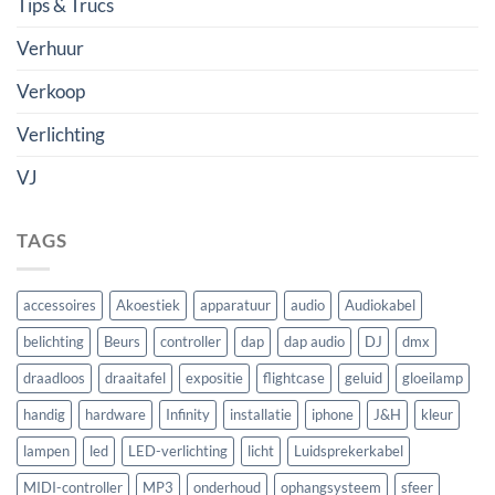
Tips & Trucs
Verhuur
Verkoop
Verlichting
VJ
TAGS
accessoires
Akoestiek
apparatuur
audio
Audiokabel
belichting
Beurs
controller
dap
dap audio
DJ
dmx
draadloos
draaitafel
expositie
flightcase
geluid
gloeilamp
handig
hardware
Infinity
installatie
iphone
J&H
kleur
lampen
led
LED-verlichting
licht
Luidsprekerkabel
MIDI-controller
MP3
onderhoud
ophangsysteem
sfeer