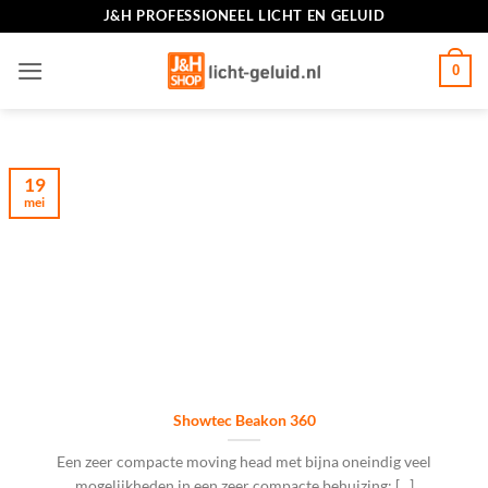
Ga
J&H PROFESSIONEEL LICHT EN GELUID
naar
inhoud
0
19
mei
Showtec Beakon 360
Een zeer compacte moving head met bijna oneindig veel
mogelijkheden in een zeer compacte behuizing: [...]