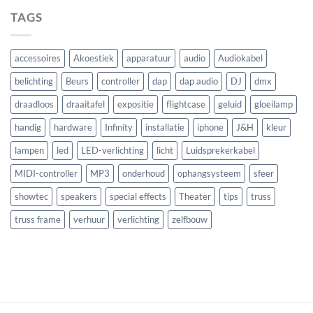
TAGS
accessoires
Akoestiek
apparatuur
audio
Audiokabel
belichting
Beurs
controller
dap
dap audio
DJ
dmx
draadloos
draaitafel
expositie
flightcase
geluid
gloeilamp
handig
hardware
Infinity
installatie
iphone
J&H
kleur
lampen
led
LED-verlichting
licht
Luidsprekerkabel
MIDI-controller
MP3
onderhoud
ophangsysteem
sfeer
showtec
speakers
special effects
Theater
tips
truss
truss frame
verhuur
verlichting
zelfbouw