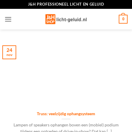
Ga
J&H PROFESSIONEEL LICHT EN GELUID
naar
inhoud
0
24
nov
Truss: veelzijdig ophangsysteem
Lampen of speakers ophangen boven een (mobiel) podium
tijdens een optreden of drive-in-show? Dat kan [...]