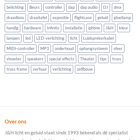
belichting
Beurs
controller
dap
dap audio
DJ
dmx
draadloos
draaitafel
expositie
flightcase
geluid
gloeilamp
handig
hardware
Infinity
installatie
iphone
J&H
kleur
lampen
led
LED-verlichting
licht
Luidsprekerkabel
MIDI-controller
MP3
onderhoud
ophangsysteem
sfeer
showtec
speakers
special effects
Theater
tips
truss
truss frame
verhuur
verlichting
zelfbouw
Over ons
J&H licht en geluid staat sinds 1993 bekend als dé specialist