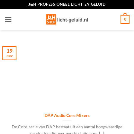
Ga
J&H PROFESSIONEEL LICHT EN GELUID
naar
inhoud
0
19
nov
DAP Audio Core Mixers
De Core-serie van DAP bestaat uit een aantal hoogwaardige
producten die zeer geschikt zijn voor [...]