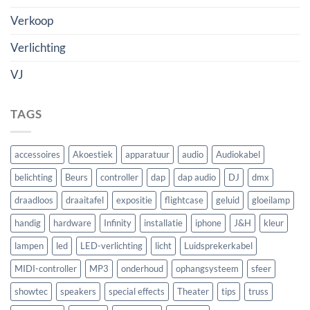
Verkoop
Verlichting
VJ
TAGS
accessoires
Akoestiek
apparatuur
audio
Audiokabel
belichting
Beurs
controller
dap
dap audio
DJ
dmx
draadloos
draaitafel
expositie
flightcase
geluid
gloeilamp
handig
hardware
Infinity
installatie
iphone
J&H
kleur
lampen
led
LED-verlichting
licht
Luidsprekerkabel
MIDI-controller
MP3
onderhoud
ophangsysteem
sfeer
showtec
speakers
special effects
Theater
tips
truss