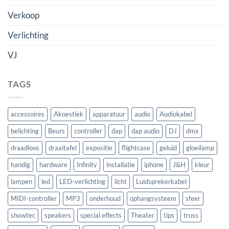
Verkoop
Verlichting
VJ
TAGS
accessoires
Akoestiek
apparatuur
audio
Audiokabel
belichting
Beurs
controller
dap
dap audio
DJ
dmx
draadloos
draaitafel
expositie
flightcase
geluid
gloeilamp
handig
hardware
Infinity
installatie
iphone
J&H
kleur
lampen
led
LED-verlichting
licht
Luidsprekerkabel
MIDI-controller
MP3
onderhoud
ophangsysteem
sfeer
showtec
speakers
special effects
Theater
tips
truss