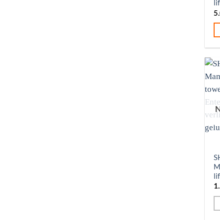
li
5
N
S
M
li
1