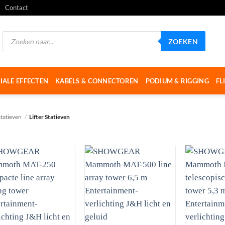
Contact
Producten
ZOEKEN
zoeken
IALE EFFECTEN
KABELS & CONNECTOREN
PODIUM & RIGGING
FL
statieven
/
Lifter Statieven