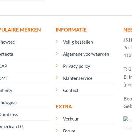
PULAIRE MERKEN
INFORMATIE
NE
J&H 
Showtec
Veilig bestellen
Pos
Artecta
Algemene voorwaarden
413
DAP
Privacy policy
T: 
E: 
DMT
Klantenservice
(ge
nfinity
Contact
Beo
Showgear
Geb
EXTRA
Duratruss
Verhuur
American DJ
Forum