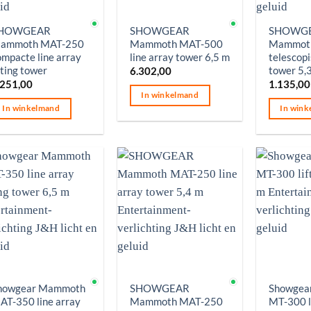
p voorraad
Op voorraad
Op voorr
HOWGEAR
SHOWGEAR
SHOWG
ammoth MAT-250
Mammoth MAT-500
Mammot
ompacte line array
line array tower 6,5 m
telescopi
fting tower
tower 5,
6.302,00
.251,00
1.135,00
In winkelmand
In winkelmand
In wink
p voorraad
Op voorraad
Op voorr
howgear Mammoth
SHOWGEAR
Showgea
AT-350 line array
Mammoth MAT-250
MT-300 l