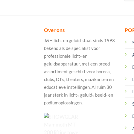
Over ons
PO
J&H licht en geluid staat sinds 1993
bekend als dé specialist voor
professionele licht- en
geluidsapparatuur, met een breed
assortiment geschikt voor horeca,
clubs, DJ's, theaters, muzikanten en
educatieve instellingen. Al ruim 30
I
jaar sterk in licht-, geluid-, beeld- en
podiumoplossingen.