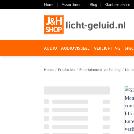
Ga
Home
Assortiment
Blog
Klantenservice
naar
inhoud
AUDIO
AUDIOVISUEEL
VERLICHTING
SPEC
Home
/
Producten
/
Entertainment- verlichting
/
Licht