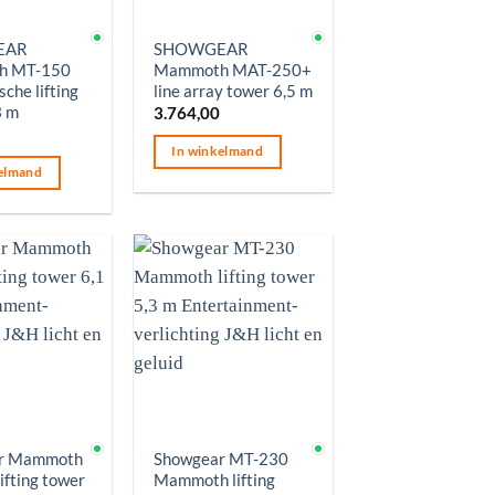
aad
Op voorraad
EAR
SHOWGEAR
h MT-150
Mammoth MAT-250+
sche lifting
line array tower 6,5 m
3 m
3.764,00
In winkelmand
elmand
aad
Op voorraad
r Mammoth
Showgear MT-230
ifting tower
Mammoth lifting