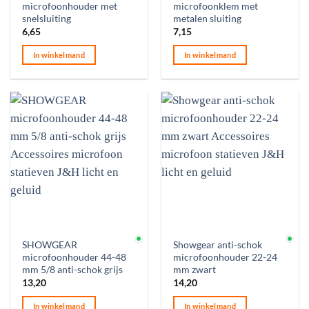
microfoonhouder met
microfoonklem met
snelsluiting
metalen sluiting
6,65
7,15
In winkelmand
In winkelmand
Op voorraad
Op voorraad
SHOWGEAR
Showgear anti-schok
microfoonhouder 44-48
microfoonhouder 22-24
mm 5/8 anti-schok grijs
mm zwart
13,20
14,20
In winkelmand
In winkelmand