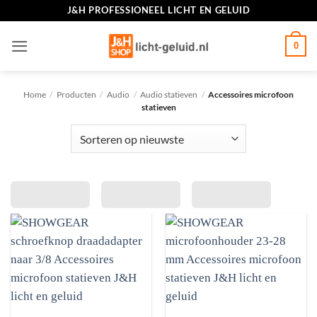
Ga
J&H PROFESSIONEEL LICHT EN GELUID
naar
inhoud
0
Home
/
Producten
/
Audio
/
Audio statieven
/
Accessoires microfoon
statieven