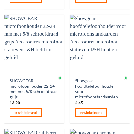
Op voorraad
Op voorraad
SHOWGEAR
Showgear
microfoonhouder 22-24
hoofdtelefoonhouder
mm met 5/8 schroefdraad
voor
grijs
microfoonstandaarden
13,20
4,45
In winkelmand
In winkelmand