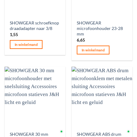
SHOWGEAR schroefknop
SHOWGEAR
draadadapter naar 3/8
microfoonhouder 23-28
mm
1,55
6,65
In winkelmand
In winkelmand
Op voorraad
Op voorraad
SHOWGEAR 30 mm
SHOWGEAR ABS drum