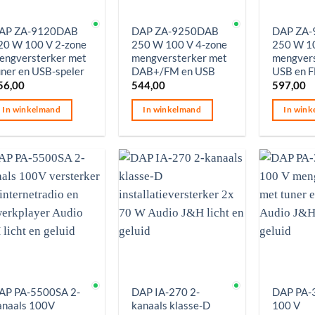
p voorraad
Op voorraad
Op voorr
AP ZA-9120DAB
DAP ZA-9250DAB
DAP ZA
20 W 100 V 2-zone
250 W 100 V 4-zone
250 W 10
engversterker met
mengversterker met
mengvers
uner en USB-speler
DAB+/FM en USB
USB en 
56,00
544,00
597,00
In winkelmand
In winkelmand
In wink
p voorraad
Op voorraad
Op voorr
AP PA-5500SA 2-
DAP IA-270 2-
DAP PA-
anaals 100V
kanaals klasse-D
100 V