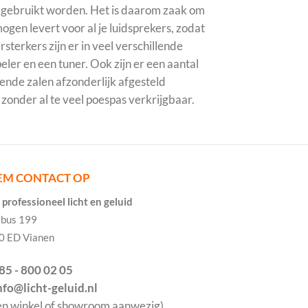
t gebruikt worden. Het is daarom zaak om
gen levert voor al je luidsprekers, zodat
sterkers zijn er in veel verschillende
ler en een tuner. Ook zijn er een aantal
lende zalen afzonderlijk afgesteld
zonder al te veel poespas verkrijgbaar.
EM CONTACT OP
professioneel licht en geluid
tbus 199
0 ED Vianen
085 - 800 02 05
info@licht-geluid.nl
en winkel of showroom aanwezig)