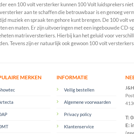
er een 100 volt versterker kunnen 100 Volt luidsprekers nie
versterker aan te schaffen die betrouwbaar is en genoeg vermo
ltijd muziek en spraak ten gehore kunt brengen. De 100 volt ver
ten en maten. Er zijn uitvoeringen met een ingebouwde CD-spe
heten matrixversterkers. Hierbij kan het geluid voor verschil
en. Tevens zijn er natuurlijk ook gewoon 100 volt versterkers 
PULAIRE MERKEN
INFORMATIE
NE
J&H 
Showtec
Veilig bestellen
Pos
Artecta
Algemene voorwaarden
413
DAP
Privacy policy
T: 
E: 
DMT
Klantenservice
(ge