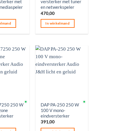
terker met
versterker met tuner
 mediaspeler
en netwerkspeler
470,00
elmand
In winkelmand
aad
Op voorraad
7250 250 W
DAP PA-250 250 W
zone
100 V mono-
sterker
eindversterker
391,00