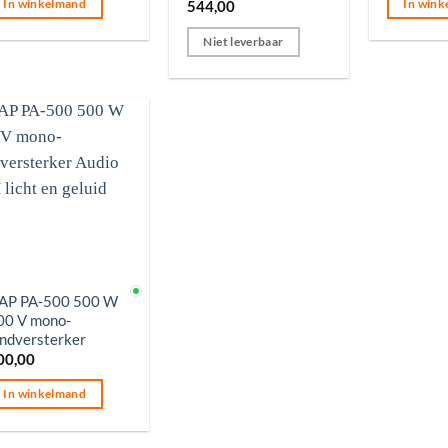
In winkelmand
In wink
544,00
Niet leverbaar
p voorraad
AP PA-500 500 W
00 V mono-
indversterker
00,00
In winkelmand