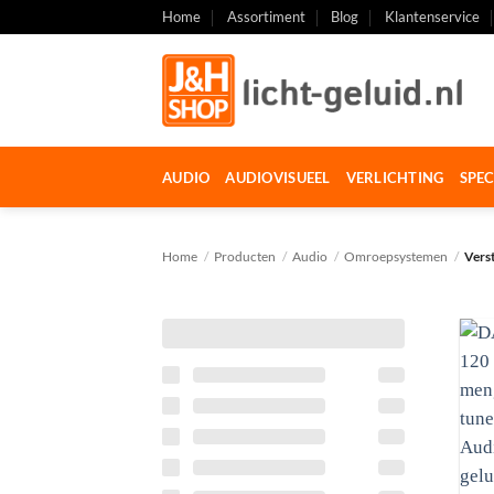
Ga
Home
Assortiment
Blog
Klantenservice
naar
inhoud
AUDIO
AUDIOVISUEEL
VERLICHTING
SPEC
Home
/
Producten
/
Audio
/
Omroepsystemen
/
Vers