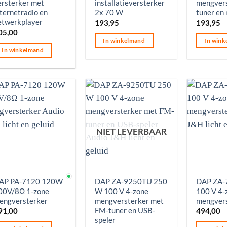
ersterker met
installatieversterker
mengvers
nternetradio en
2x 70 W
tuner en
etwerkplayer
193,95
193,95
05,00
In winkelmand
In wink
In winkelmand
NIET LEVERBAAR
p voorraad
Op voorr
AP PA-7120 120W
DAP ZA-9250TU 250
DAP ZA-
00V/8Ω 1-zone
W 100 V 4-zone
100 V 4-
engversterker
mengversterker met
mengver
FM-tuner en USB-
91,00
494,00
speler