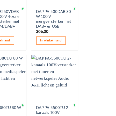
aad
Op voorraad
-9250VDAB
DAP PA-530DAB 30
0 V 4-zone
W 100 V
terker met
mengversterker met
FM/DAB+
DAB+ en USB
306,00
elmand
In winkelmand
aad
Op voorraad
380TU 80 W
DAP PA-5500TU 2-
kanaals 100V-