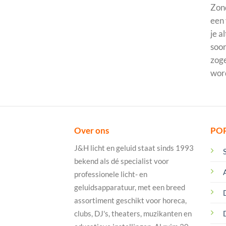
Zond
een 
je a
soor
zoge
word
Over ons
PO
J&H licht en geluid staat sinds 1993
bekend als dé specialist voor
professionele licht- en
geluidsapparatuur, met een breed
assortiment geschikt voor horeca,
clubs, DJ's, theaters, muzikanten en