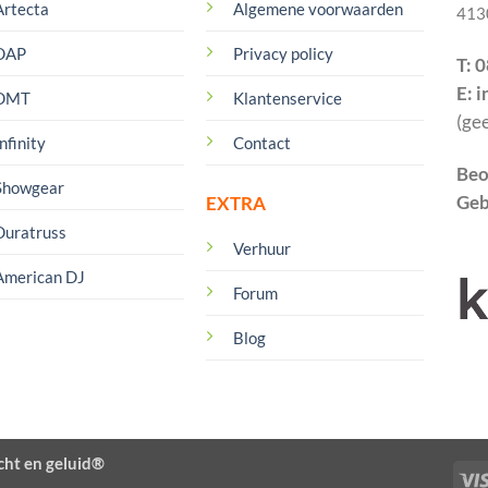
Artecta
Algemene voorwaarden
413
DAP
Privacy policy
T: 
E: 
DMT
Klantenservice
(ge
nfinity
Contact
Beo
Showgear
Geb
EXTRA
Duratruss
Verhuur
American DJ
Forum
Blog
cht en geluid®