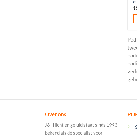
q
1
Pod
twe
podi
podi
verk
gebr
Over ons
PO
J&H licht en geluid staat sinds 1993
bekend als dé specialist voor