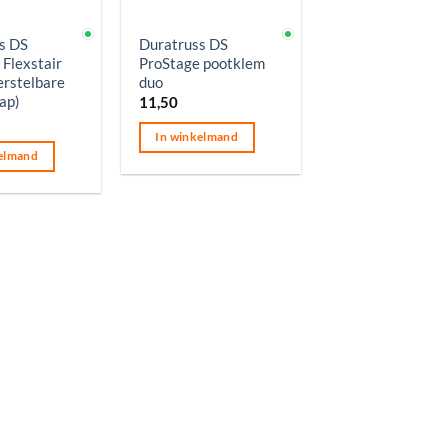
aad
Op voorraad
s DS
Duratruss DS
 Flexstair
ProStage pootklem
erstelbare
duo
ap)
11,50
In winkelmand
elmand