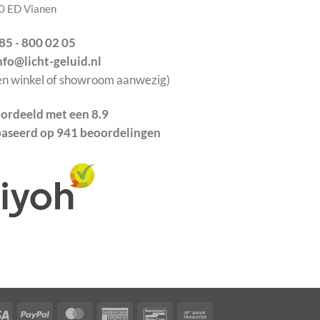
0 ED Vianen
085 - 800 02 05
info@licht-geluid.nl
en winkel of showroom aanwezig)
ordeeld met een 8.9
aseerd op 941 beoordelingen
Visa
PayPal
MasterCard
American
Bancontact
Bank