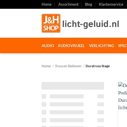
Ga
Home
Assortiment
Blog
Klantenservice
naar
inhoud
AUDIO
AUDIOVISUEEL
VERLICHTING
SPEC
Home
/
Truss en Statieven
/
Duratruss Stage