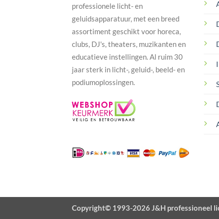
professionele licht- en
geluidsapparatuur, met een breed
assortiment geschikt voor horeca,
clubs, DJ's, theaters, muzikanten en
educatieve instellingen. Al ruim 30
I
jaar sterk in licht-, geluid-, beeld- en
podiumoplossingen.
Copyright© 1993-2026 J&H professioneel li