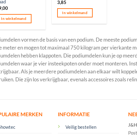
uad
3,85
9,00
In winkelmand
In winkelmand
iumdelen vormen de basis van een podium. De meeste podium
e meter en mogen tot maximaal 750 kilogram per vierkante 
umdelen hebben klappoten. Die podiumdelen kun je op meerde
umdelen waar je vier insteekpoten onder moet monteren. Inst
rijgbaar. Als je meerdere podiumdelen aan elkaar wilt koppel
uiken. Die zijn los verkrijgbaar, evenals accessoires zoals re
PULAIRE MERKEN
INFORMATIE
NE
J&H 
Showtec
Veilig bestellen
Pos