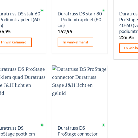
p voorraad
Op voorraad
Op voorr
uratruss DS stair 60
Duratruss DS stair 80
Duratrus
 Podiumtrapdeel (60
– Podiumtrapdeel (80
ProStage
m)
cm)
40-60 (v
podiumtr
56,95
162,95
226,95
In winkelmand
In winkelmand
In wink
p voorraad
Op voorraad
uratruss DS
Duratruss DS
roStage pootklem
ProStage connector