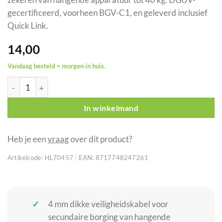
gecertificeerd, voorheen BGV-C1, en geleverd inclusief
Quick Link.
14,00
Vandaag besteld = morgen in huis.
SAVEKING 4 mm DGUV veiligheidskabel 100 cm zilver met Quick
In winkelmand
Heb je een
vraag
over dit product?
Artikelcode:
HL70457
|
EAN:
8717748247261
4 mm dikke veiligheidskabel voor
secundaire borging van hangende