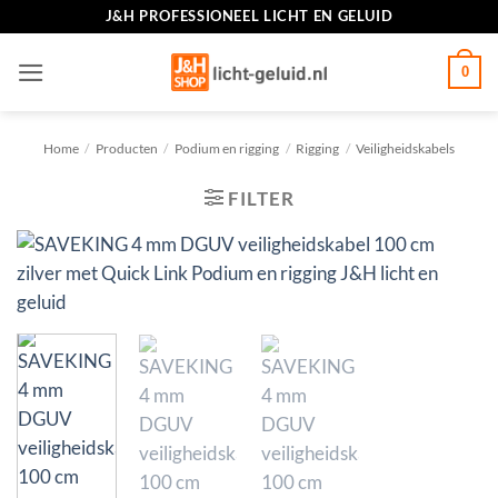
Ga
J&H PROFESSIONEEL LICHT EN GELUID
naar
inhoud
0
Home
/
Producten
/
Podium en rigging
/
Rigging
/
Veiligheidskabels
FILTER