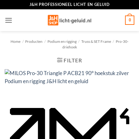
Ga
J&H PROFESSIONEEL LICHT EN GELUID
naar
inhoud
0
Home
/
Producten
/
Podium en rigging
/
Truss & SET Frame
/
Pro-30-
driehoek
FILTER