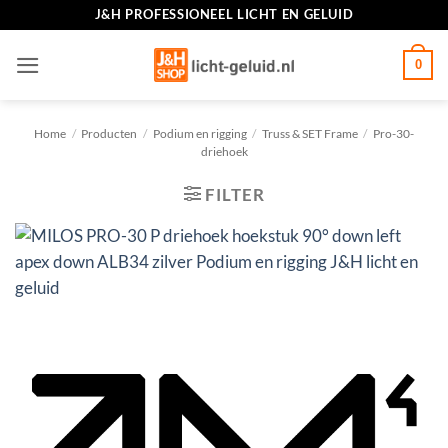
Ga
J&H PROFESSIONEEL LICHT EN GELUID
naar
inhoud
0
Home
/
Producten
/
Podium en rigging
/
Truss & SET Frame
/
Pro-30-
driehoek
FILTER