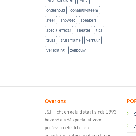
onderhoud
ophangsysteem
sfeer
showtec
speakers
special effects
Theater
tips
truss
truss frame
verhuur
verlichting
zelfbouw
Over ons
PO
J&H licht en geluid staat sinds 1993
bekend als dé specialist voor
professionele licht- en
geluidsapparatuur, met een breed