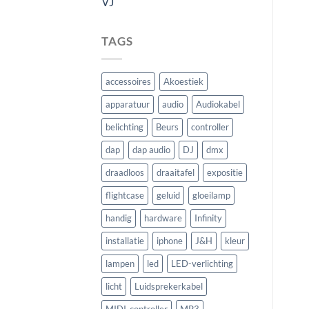
VJ
TAGS
accessoires
Akoestiek
apparatuur
audio
Audiokabel
belichting
Beurs
controller
dap
dap audio
DJ
dmx
draadloos
draaitafel
expositie
flightcase
geluid
gloeilamp
handig
hardware
Infinity
installatie
iphone
J&H
kleur
lampen
led
LED-verlichting
licht
Luidsprekerkabel
MIDI-controller
MP3