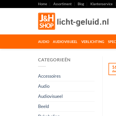
Ga
Home
Assortiment
Blog
Klantenservice
naar
inhoud
AUDIO
AUDIOVISUEEL
VERLICHTING
SPEC
CATEGORIEËN
1
de
Accessoires
Audio
Audiovisueel
Beeld