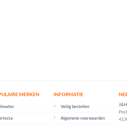
PULAIRE MERKEN
INFORMATIE
NE
J&H 
Showtec
Veilig bestellen
Pos
Artecta
Algemene voorwaarden
413