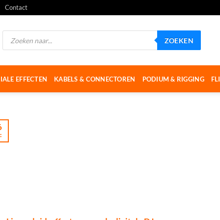
Contact
Producten
ZOEKEN
zoeken
IALE EFFECTEN
KABELS & CONNECTOREN
PODIUM & RIGGING
FL
6
c