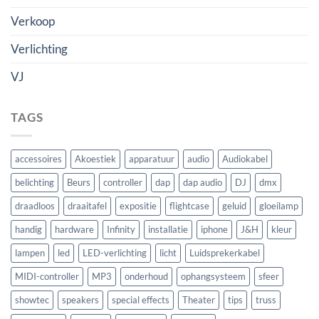
Verkoop
Verlichting
VJ
TAGS
accessoires
Akoestiek
apparatuur
audio
Audiokabel
belichting
Beurs
controller
dap
dap audio
DJ
dmx
draadloos
draaitafel
expositie
flightcase
geluid
gloeilamp
handig
hardware
Infinity
installatie
iphone
J&H
kleur
lampen
led
LED-verlichting
licht
Luidsprekerkabel
MIDI-controller
MP3
onderhoud
ophangsysteem
sfeer
showtec
speakers
special effects
Theater
tips
truss