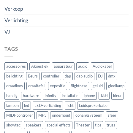
Verkoop
Verlichting
VJ
TAGS
accessoires
Akoestiek
apparatuur
audio
Audiokabel
belichting
Beurs
controller
dap
dap audio
DJ
dmx
draadloos
draaitafel
expositie
flightcase
geluid
gloeilamp
handig
hardware
Infinity
installatie
iphone
J&H
kleur
lampen
led
LED-verlichting
licht
Luidsprekerkabel
MIDI-controller
MP3
onderhoud
ophangsysteem
sfeer
showtec
speakers
special effects
Theater
tips
truss