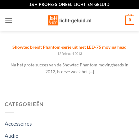
Ga
J&H PROFESSIONEEL LICHT EN GELUID
naar
inhoud
0
Showtec breidt Phantom-serie uit met LED-75 moving head
12 februari 2013
Na het grote succes van de Showtec Phantom movingheads in
2012, is deze week het [...]
CATEGORIEËN
Accessoires
Audio