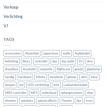
Verkoop
Verlichting
VJ
TAGS
accessoires
Akoestiek
apparatuur
audio
Audiokabel
belichting
Beurs
controller
dap
dap audio
DJ
dmx
draadloos
draaitafel
expositie
flightcase
geluid
gloeilamp
handig
hardware
Infinity
installatie
iphone
J&H
kleur
lampen
led
LED-verlichting
licht
Luidsprekerkabel
MIDI-controller
MP3
onderhoud
ophangsysteem
sfeer
showtec
speakers
special effects
Theater
tips
truss