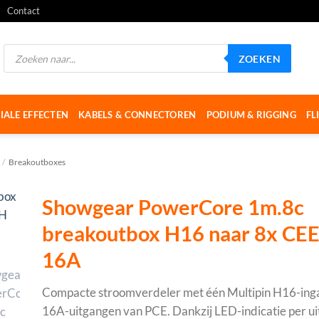
Contact
Producten
ZOEKEN
zoeken
IALE EFFECTEN
KABELS & CONNECTOREN
PODIUM & RIGGING
FL
/
Breakoutboxes
Showgear PowerCore 1m.8c
breakoutbox H16 naar 8x CE
16A
Compacte stroomverdeler met één Multipin H16-ing
16A-uitgangen van PCE. Dankzij LED-indicatie per ui