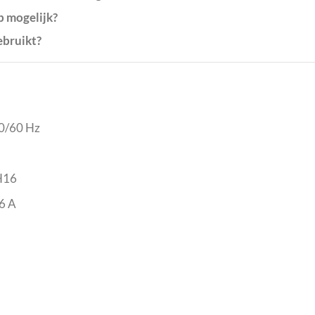
p mogelijk?
ebruikt?
50/60 Hz
 H16
6 A