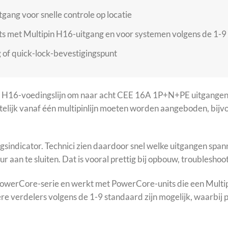
gang voor snelle controle op locatie
s met Multipin H16-uitgang en voor systemen volgens de 1-9
of quick-lock-bevestigingspunt
 H16-voedingslijn om naar acht CEE 16A 1P+N+PE uitgangen. D
ijk vanaf één multipinlijn moeten worden aangeboden, bijvoo
gsindicator. Technici zien daardoor snel welke uitgangen span
r aan te sluiten. Dat is vooral prettig bij opbouw, troublesho
 PowerCore-serie en werkt met PowerCore-units die een Mult
 verdelers volgens de 1-9 standaard zijn mogelijk, waarbij p