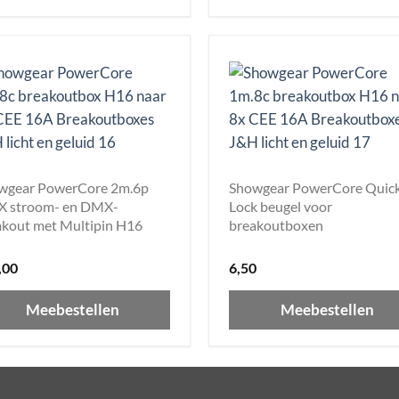
wgear PowerCore 2m.6p
Showgear PowerCore Quic
 stroom- en DMX-
Lock beugel voor
akout met Multipin H16
breakoutboxen
,00
6,50
Meebestellen
Meebestellen