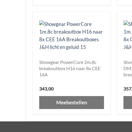
Showgear PowerCore 2m.8c
Sho
breakoutbox H16 naar 8x CEE
DMX
16A
bre
343,00
357
Meebestellen