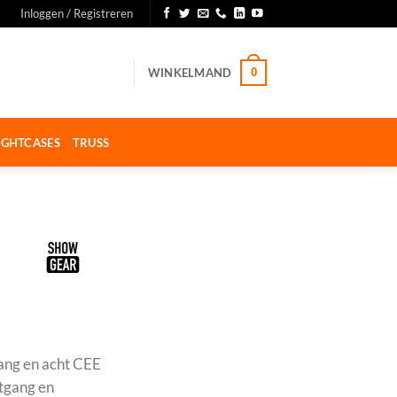
Inloggen / Registreren
WINKELMAND
0
IGHTCASES
TRUSS
E
ang en acht CEE
tgang en