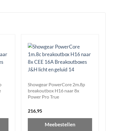
p
Showgear PowerCore 2m.8p
e
breakoutbox H16 naar 8x
Power Pro True
216,95
Meebestellen