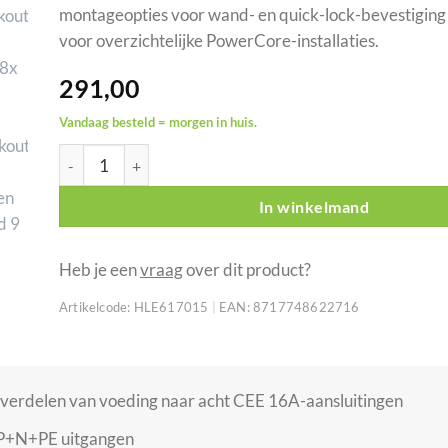
montageopties voor wand- en quick-lock-bevestiging i
voor overzichtelijke PowerCore-installaties.
291,00
Vandaag besteld = morgen in huis.
Showgear PowerCore 1m.8c breakoutbox H16 naar 8x CE
In winkelmand
Heb je een
vraag
over dit product?
Artikelcode:
HLE617015
|
EAN:
8717748622716
 verdelen van voeding naar acht CEE 16A-aansluitingen
P+N+PE uitgangen