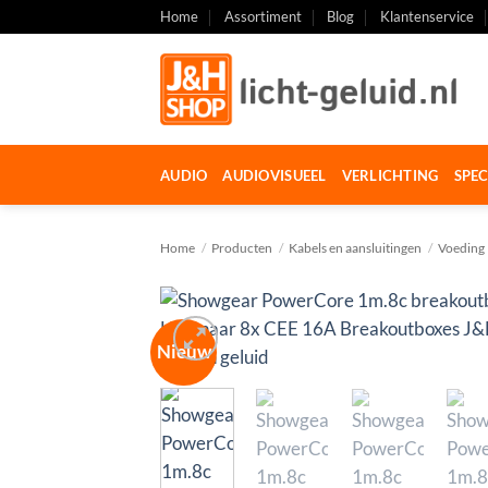
Ga
Home
Assortiment
Blog
Klantenservice
naar
inhoud
AUDIO
AUDIOVISUEEL
VERLICHTING
SPEC
Home
/
Producten
/
Kabels en aansluitingen
/
Voeding
Nieuw