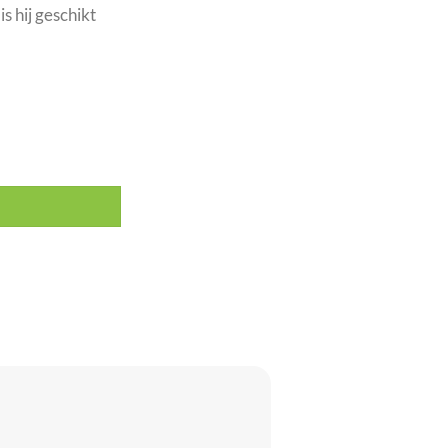
s hij geschikt
E 16A aantal