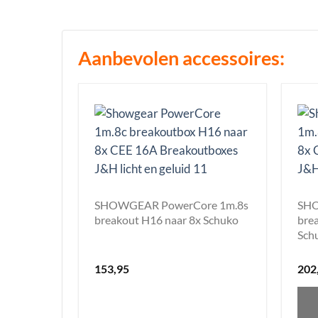
Aanbevolen accessoires:
SHOWGEAR PowerCore 1m.8s
SHO
breakout H16 naar 8x Schuko
bre
Sch
153,95
202