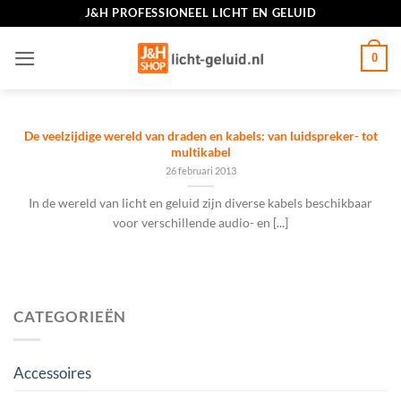
Ga
J&H PROFESSIONEEL LICHT EN GELUID
naar
inhoud
0
De veelzijdige wereld van draden en kabels: van luidspreker- tot
multikabel
26 februari 2013
In de wereld van licht en geluid zijn diverse kabels beschikbaar
voor verschillende audio- en [...]
CATEGORIEËN
Accessoires