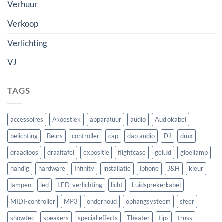
Verhuur
Verkoop
Verlichting
VJ
TAGS
accessoires
Akoestiek
apparatuur
audio
Audiokabel
belichting
Beurs
controller
dap
dap audio
DJ
dmx
draadloos
draaitafel
expositie
flightcase
geluid
gloeilamp
handig
hardware
Infinity
installatie
iphone
J&H
kleur
lampen
led
LED-verlichting
licht
Luidsprekerkabel
MIDI-controller
MP3
onderhoud
ophangsysteem
sfeer
showtec
speakers
special effects
Theater
tips
truss