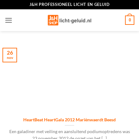
Ga
J&H PROFESSIONEEL LICHT EN GELUID
naar
inhoud
0
26
nov
HeartBeat HeartGala 2012 Mariënwaerdt Beesd
Een galadiner met veiling en aansluitend podiumoptredens was
23 november 2012 de opzet van het [...]