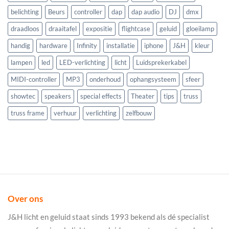
belichting
Beurs
controller
dap
dap audio
DJ
dmx
draadloos
draaitafel
expositie
flightcase
geluid
gloeilamp
handig
hardware
Infinity
installatie
iphone
J&H
kleur
lampen
led
LED-verlichting
licht
Luidsprekerkabel
MIDI-controller
MP3
onderhoud
ophangsysteem
sfeer
showtec
speakers
special effects
Theater
tips
truss
truss frame
verhuur
verlichting
zelfbouw
Over ons
J&H licht en geluid staat sinds 1993 bekend als dé specialist