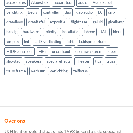
accessoires
Akoestiek
apparatuur
audio
Audiokabel
belichting
Beurs
controller
dap
dap audio
DJ
dmx
draadloos
draaitafel
expositie
flightcase
geluid
gloeilamp
handig
hardware
Infinity
installatie
iphone
J&H
kleur
lampen
led
LED-verlichting
licht
Luidsprekerkabel
MIDI-controller
MP3
onderhoud
ophangsysteem
sfeer
showtec
speakers
special effects
Theater
tips
truss
truss frame
verhuur
verlichting
zelfbouw
Over ons
J&H licht en geluid staat sinds 1993 bekend als dé specialist