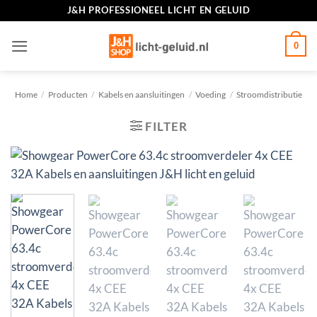
Ga
J&H PROFESSIONEEL LICHT EN GELUID
naar
inhoud
0
Home
/
Producten
/
Kabels en aansluitingen
/
Voeding
/
Stroomdistributie
FILTER