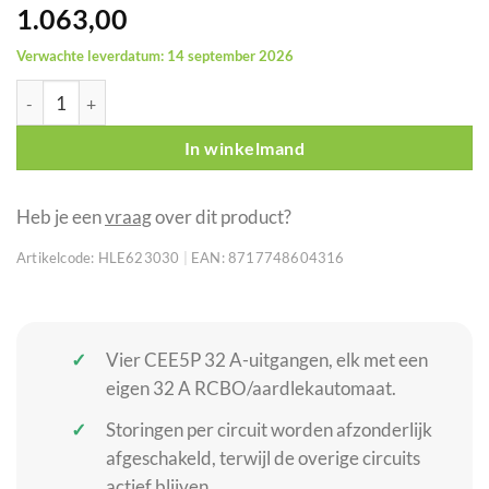
1.063,00
Verwachte leverdatum: 14 september 2026
Showgear PowerCore 63.4c stroomverdeler 4x CEE 32A aantal
In winkelmand
Heb je een
vraag
over dit product?
Artikelcode:
HLE623030
|
EAN:
8717748604316
Vier CEE5P 32 A-uitgangen, elk met een
eigen 32 A RCBO/aardlekautomaat.
Storingen per circuit worden afzonderlijk
afgeschakeld, terwijl de overige circuits
actief blijven.