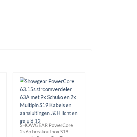
SHOWGEAR PowerCore
2s.6p breakoutbox S19