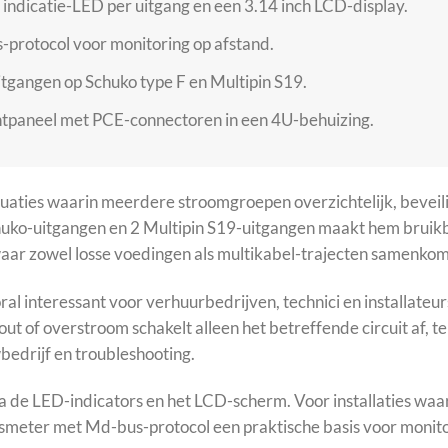
 indicatie-LED per uitgang en een 3.14 inch LCD-display.
rotocol voor monitoring op afstand.
tgangen op Schuko type F en Multipin S19.
tpaneel met PCE-connectoren in een 4U-behuizing.
aties waarin meerdere stroomgroepen overzichtelijk, beveil
ko-uitgangen en 2 Multipin S19-uitgangen maakt hem bruikbaa
 waar zowel losse voedingen als multikabel-trajecten samenko
l interessant voor verhuurbedrijven, technici en installateurs 
out of overstroom schakelt alleen het betreffende circuit af, ter
bedrijf en troubleshooting.
 via de LED-indicators en het LCD-scherm. Voor installaties waar
meter met Md-bus-protocol een praktische basis voor monito