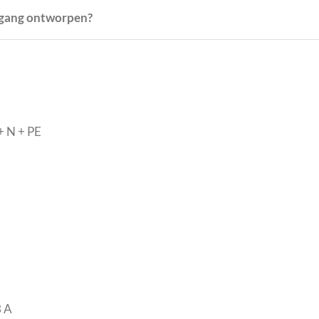
ingang ontworpen?
+ N + PE
3 A