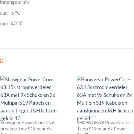
binnengebruik
ur: -5 °C
uur: 40 °C
s:
Showgear PowerCore 2s.6s
SHOWGEAR PowerCore
breakoutbox S19 naar 6x
1s.6p S19 naar 6x Power