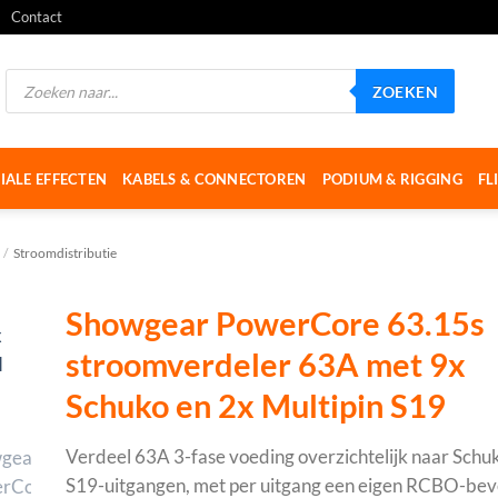
Contact
Producten
ZOEKEN
zoeken
IALE EFFECTEN
KABELS & CONNECTOREN
PODIUM & RIGGING
FL
/
Stroomdistributie
Showgear PowerCore 63.15s
stroomverdeler 63A met 9x
Schuko en 2x Multipin S19
Verdeel 63A 3-fase voeding overzichtelijk naar Schuk
S19-uitgangen, met per uitgang een eigen RCBO-beve