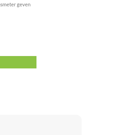
nsmeter geven
chuko en 2x Multipin S19 aantal