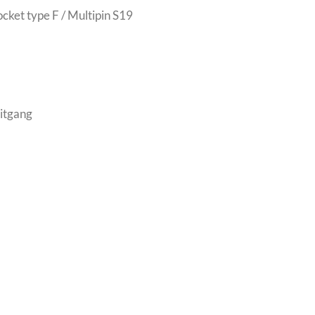
cket type F / Multipin S19
itgang