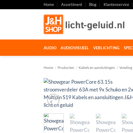
Ga
Home
Assortiment
Blog
Klantenservice
naar
inhoud
AUDIO
AUDIOVISUEEL
VERLICHTING
SPEC
Home
/
Producten
/
Kabels en aansluitingen
/
Voeding