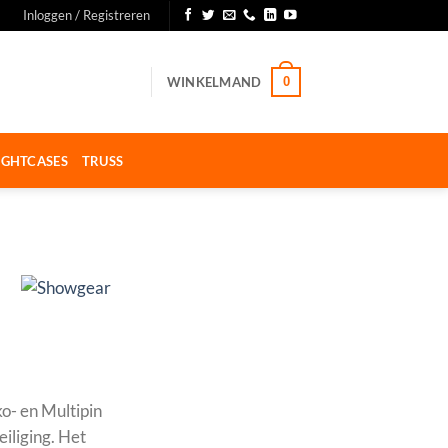
Inloggen / Registreren
WINKELMAND
0
IGHTCASES
TRUSS
o- en Multipin
iliging. Het