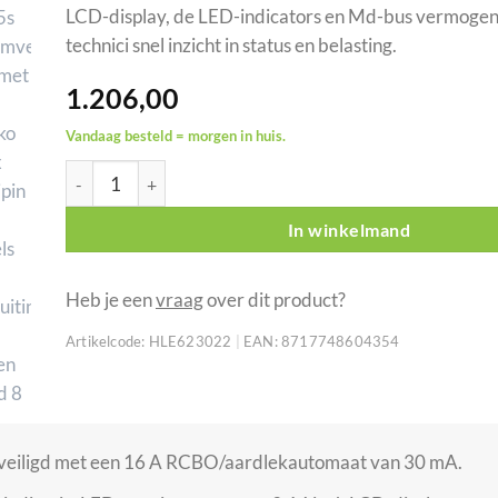
LCD-display, de LED-indicators en Md-bus vermoge
technici snel inzicht in status en belasting.
1.206,00
Vandaag besteld = morgen in huis.
Showgear PowerCore 63.15s stroomverdeler 63A met 9x S
In winkelmand
Heb je een
vraag
over dit product?
Artikelcode:
HLE623022
|
EAN:
8717748604354
 beveiligd met een 16 A RCBO/aardlekautomaat van 30 mA.