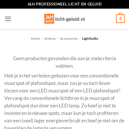
Ga
J&H PROFESSIONEEL LICHT EN GELUID
naar
inhoud
0
Home
/
Artecta
/
Accessories
/
Lightbulbs
Geen producten gevonden die aan je zoekcriteria
voldoen.
Heb je in het verleden gekozen voor een conventionele
muurspot of plafondspot, maar zou je nu toch liever
kiezen voor een LED muurspot of een LED plafondspot?
Vervang de conventionele lichtbron in je muurspot of
plafondspot dan door een LED lamp. Zo hoef je niet te
investeren in nieuwe spots, maar kun je toch profiteren
van een (veel) lager energieverbruik en hoef je niet om de
haverklap de lamp te vervangen.