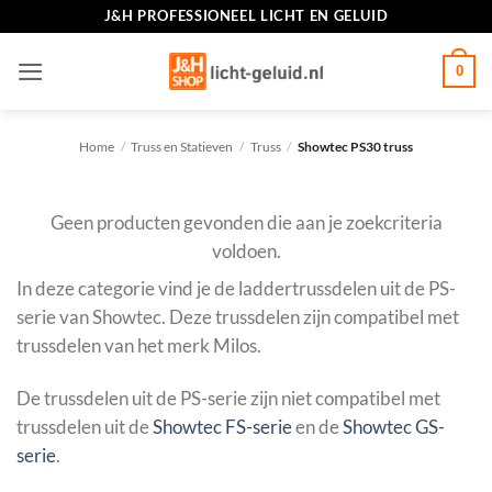
Ga
J&H PROFESSIONEEL LICHT EN GELUID
naar
inhoud
0
Home
/
Truss en Statieven
/
Truss
/
Showtec PS30 truss
Geen producten gevonden die aan je zoekcriteria
voldoen.
In deze categorie vind je de laddertrussdelen uit de PS-
serie van Showtec. Deze trussdelen zijn compatibel met
trussdelen van het merk Milos.
De trussdelen uit de PS-serie zijn niet compatibel met
trussdelen uit de
Showtec FS-serie
en de
Showtec GS-
serie
.