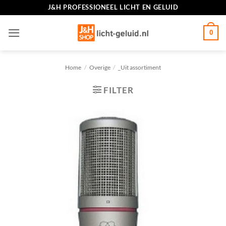
Ga
J&H PROFESSIONEEL LICHT EN GELUID
naar
inhoud
0
Home
/
Overige
/
_Uit assortiment
FILTER