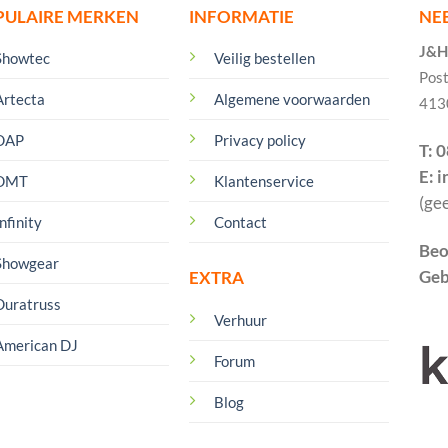
PULAIRE MERKEN
INFORMATIE
NE
J&H 
Showtec
Veilig bestellen
Pos
Artecta
Algemene voorwaarden
413
DAP
Privacy policy
T: 
E: 
DMT
Klantenservice
(ge
nfinity
Contact
Beo
Showgear
Geb
EXTRA
Duratruss
Verhuur
American DJ
Forum
Blog