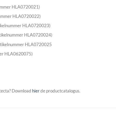
nummer HLA0720021)
nummer HLA0720022)
rtikelnummer HLA0720023)
rtikelnummer HLA0720024)
artikelnummer HLA0720025
mer HLA0620075)
rtecta? Download
hier
de productcatalogus.