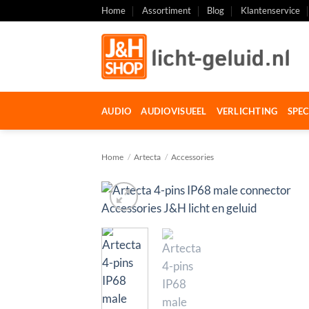
Ga
Home
Assortiment
Blog
Klantenservice
naar
inhoud
AUDIO
AUDIOVISUEEL
VERLICHTING
SPEC
Home
/
Artecta
/
Accessories