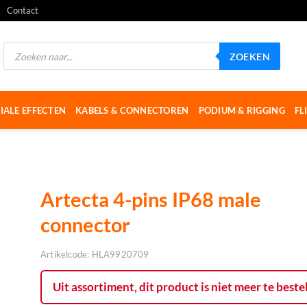
Contact
Producten
ZOEKEN
zoeken
IALE EFFECTEN
KABELS & CONNECTOREN
PODIUM & RIGGING
FL
Artecta 4-pins IP68 male
connector
Artikelcode:
HLA9920709
Uit assortiment, dit product is niet meer te beste