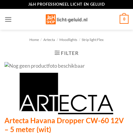
Ga
J&H PROFESSIONEEL LICHT EN GELUID
naar
inhoud
0
Home
/
Artecta
/
Moodlights
/
Strip light Flex
FILTER
Artecta Havana Dropper CW-60 12V
– 5 meter (wit)