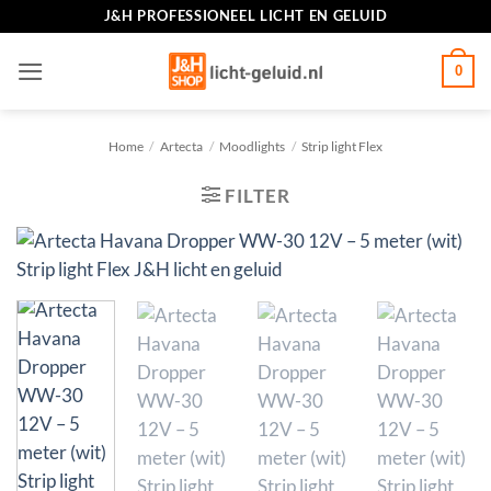
Ga
J&H PROFESSIONEEL LICHT EN GELUID
naar
inhoud
0
Home
/
Artecta
/
Moodlights
/
Strip light Flex
FILTER