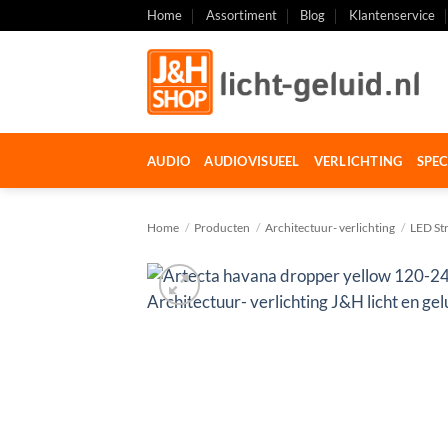
Ga
Home
Assortiment
Blog
Klantenservice
naar
inhoud
AUDIO
AUDIOVISUEEL
VERLICHTING
SPEC
Home
/
Producten
/
Architectuur- verlichting
/
LED Str