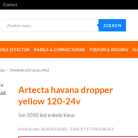
Contact
Producten
ZOEKEN
zoeken
IALE EFFECTEN
KABELS & CONNECTOREN
PODIUM & RIGGING
FL
ips
/
Flexibele LED strips IP62
Artecta havana dropper
yellow 120-24v
5m 5050 led enkele kleur
Artikelcode:
HLA0856588
|
EAN:
8717748438263