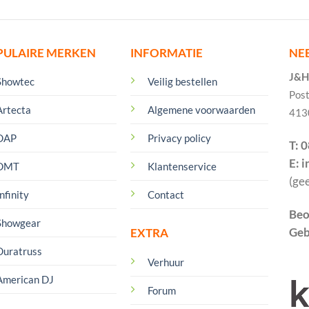
PULAIRE MERKEN
INFORMATIE
NE
J&H 
Showtec
Veilig bestellen
Pos
Artecta
Algemene voorwaarden
413
DAP
Privacy policy
T: 
E: 
DMT
Klantenservice
(ge
nfinity
Contact
Beo
Showgear
Geb
EXTRA
Duratruss
Verhuur
American DJ
Forum