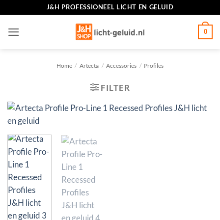
Ga
J&H PROFESSIONEEL LICHT EN GELUID
naar
inhoud
0
Home
/
Artecta
/
Accessories
/
Profiles
FILTER