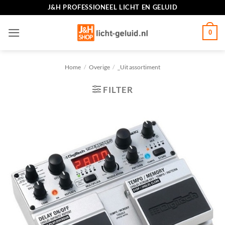
Ga
J&H PROFESSIONEEL LICHT EN GELUID
naar
inhoud
0
Home
/
Overige
/
_Uit assortiment
FILTER