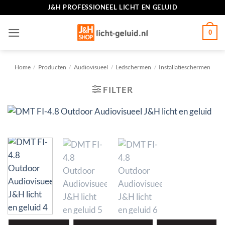
Ga
J&H PROFESSIONEEL LICHT EN GELUID
naar
inhoud
0
Home
/
Producten
/
Audiovisueel
/
Ledschermen
/
Installatieschermen
FILTER