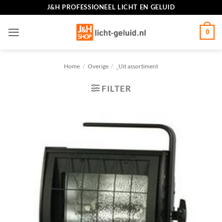
Ga
J&H PROFESSIONEEL LICHT EN GELUID
naar
inhoud
0
Home
/
Overige
/
_Uit assortiment
FILTER